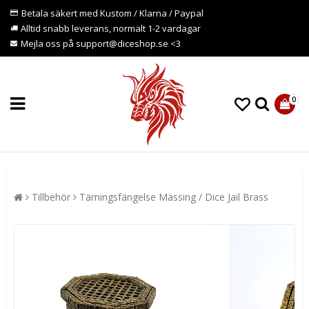
Betala säkert med Kustom / Klarna / Paypal
Alltid snabb leverans, normalt 1-2 vardagar
Mejla oss på support@diceshop.se <3
0
Tillbehör
Tärningsfängelse Mässing / Dice Jail Brass