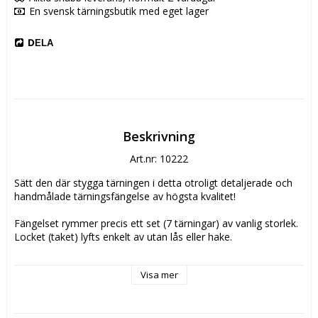
En svensk tärningsbutik med eget lager
DELA
Beskrivning
Art.nr: 10222
Sätt den där stygga tärningen i detta otroligt detaljerade och 
handmålade tärningsfängelse av högsta kvalitet!

Fängelset rymmer precis ett set (7 tärningar) av vanlig storlek. 
Locket (taket) lyfts enkelt av utan lås eller hake. 

Hantverksmässigheten är hög, och det märks verkligen i 
Visa mer
detaljerna. Fängelset är handmålat med färger av 
mässing/metall, med svarta detaljer för att ge den rätta 
looken.
