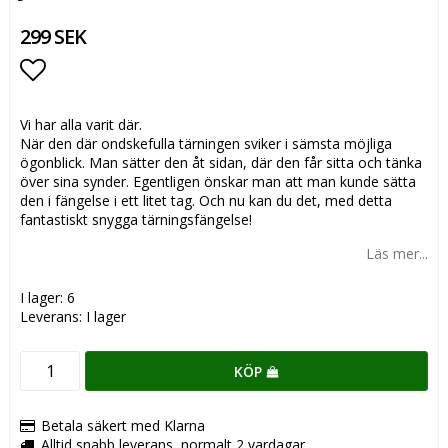
299 SEK
Lägg till i favoritlistan
Vi har alla varit där.
När den där ondskefulla tärningen sviker i sämsta möjliga
ögonblick. Man sätter den åt sidan, där den får sitta och tänka
över sina synder. Egentligen önskar man att man kunde sätta
den i fängelse i ett litet tag. Och nu kan du det, med detta
fantastiskt snygga tärningsfängelse!
Läs mer...
I lager: 6
Leverans:
I lager
KÖP
Betala säkert med Klarna
Alltid snabb leverans, normalt 2 vardagar