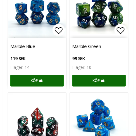
Lägg till i favoritlistan
Lägg till i favoritlistan
Lägg t
Lägg t
Marble Blue
Marble Green
119 SEK
99 SEK
I lager: 14
I lager: 10
KÖP
KÖP