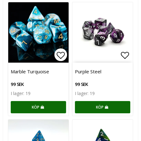
Lägg till i favoritlistan
Lägg till i favoritlistan
Lägg t
Lägg t
Marble Turquoise
Purple Steel
99 SEK
99 SEK
I lager: 19
I lager: 19
KÖP
KÖP