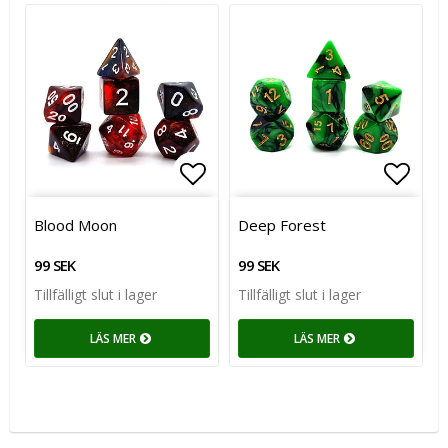
Lägg till i favoritlistan
Lägg till i favoritlistan
Lägg t
Lägg t
Blood Moon
Deep Forest
99 SEK
99 SEK
Tillfälligt slut i lager
Tillfälligt slut i lager
LÄS MER
LÄS MER