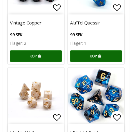
Lägg till i favoritlistan
Lägg till i favoritlistan
Lägg t
Lägg t
Vintage Copper
Alu'Tel'Quessir
99 SEK
99 SEK
I lager: 2
I lager: 1
KÖP
KÖP
Lägg till i favoritlistan
Lägg till i favoritlistan
Lägg t
Lägg t