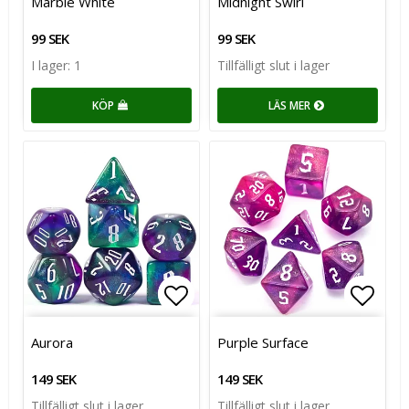
Marble White
Midnight Swirl
99 SEK
99 SEK
I lager: 1
Tillfälligt slut i lager
KÖP
LÄS MER
Lägg till i favoritlistan
Lägg till i favoritlistan
Lägg t
Lägg t
Aurora
Purple Surface
149 SEK
149 SEK
Tillfälligt slut i lager
Tillfälligt slut i lager