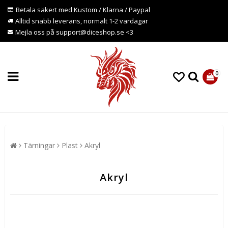
Betala säkert med Kustom / Klarna / Paypal
Alltid snabb leverans, normalt 1-2 vardagar
Mejla oss på support@diceshop.se <3
0
Tärningar
Plast
Akryl
Akryl