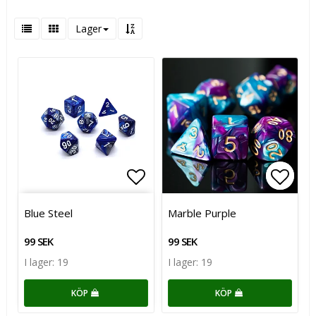
Lager
Lägg till i favoritlistan
Lägg till i favoritlistan
Lägg t
Lägg t
Blue Steel
Marble Purple
99 SEK
99 SEK
I lager: 19
I lager: 19
KÖP
KÖP