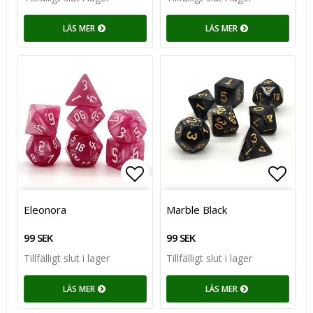
LÄS MER
LÄS MER
Lägg till i favoritlistan
Lägg till i favoritlistan
Lägg t
Lägg t
Eleonora
Marble Black
99 SEK
99 SEK
Tillfälligt slut i lager
Tillfälligt slut i lager
LÄS MER
LÄS MER