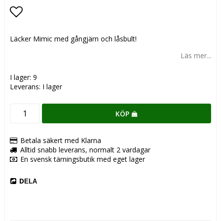
Lägg till i favoritlistan
Läcker Mimic med gångjärn och låsbult!
Läs mer...
I lager: 9
Leverans:
I lager
KÖP
Betala säkert med Klarna
Alltid snabb leverans, normalt 2 vardagar
En svensk tärningsbutik med eget lager
DELA