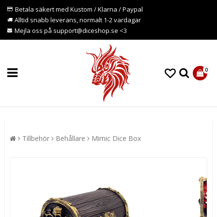
Betala säkert med Kustom / Klarna / Paypal
Alltid snabb leverans, normalt 1-2 vardagar
Mejla oss på support@diceshop.se <3
0
Tillbehör
Behållare
Mimic Dice Box