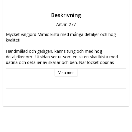
Beskrivning
Art.nr: 277
Mycket välgjord Mimic-kista med många detaljer och hög 
kvalitet!

Handmålad och gedigen, känns tung och med hög 
detaljrikedom.  Utsidan ser ut som en sliten skattkista med 
patina och detaljer av skallar och ben. När locket öppnas 
avslöjas vita tandrader och ett hungrigt gap.

Visa mer
Denna låda rymmer ett normalstort tärningsset.

Rekommenderas varmt!

Material: plast.

Storlek :

Längd: 8,6 cm

Bredd: 6,2 cm

Höjd: 7,4 cm
