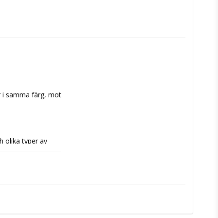
r i samma färg, mot 
 olika typer av 
he Gathering, 