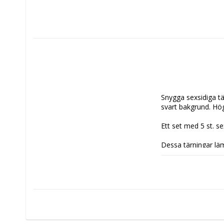
Snygga sexsidiga tä
svart bakgrund. Hög 
Ett set med 5 st. sex
Dessa tärningar läm
kortspel, såsom Du
Warhammer och mång