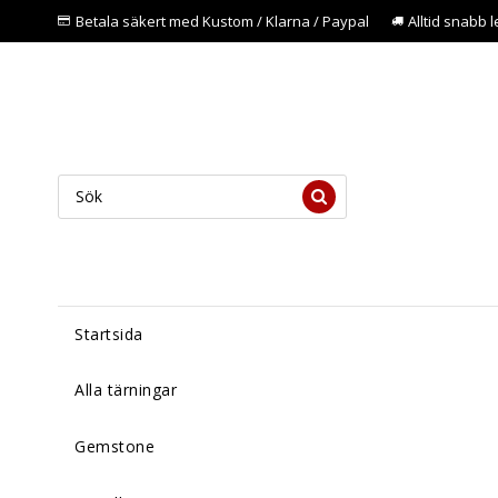
Betala säkert med Kustom / Klarna / Paypal
Alltid snabb 
Startsida
Alla tärningar
Gemstone