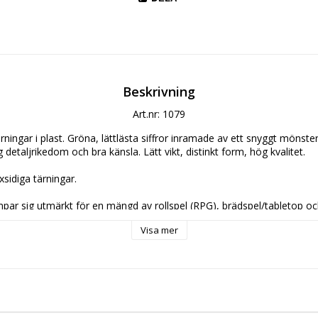
Beskrivning
Art.nr: 1079
rningar i plast. Gröna, lättlästa siffror inramade av ett snyggt mönste
detaljrikedom och bra känsla. Lätt vikt, distinkt form, hög kvalitet.

sidiga tärningar.

par sig utmärkt för en mängd av rollspel (RPG), brädspel/tabletop och
ngeons and Dragons (DnD/D&D), Pathfinder, Savage Worlds, Magic t
Visa mer
a fler spel och hobbyer där olika typer av tärningar används.