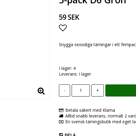
59 SEK
Lägg till i favoritlista
Snygga sexsidiga tärningar i ett fempac
I lager: 4
Leverans:
I lager
-
+
Betala säkert med Klarna
Alltid snabb leverans, normalt 2 var
En svensk tärningsbutik med eget la
DELA