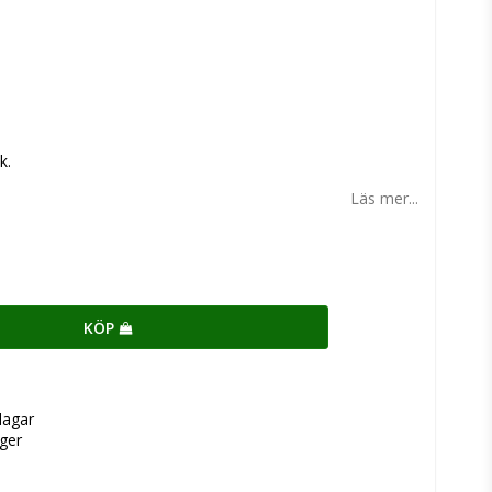
n
k.
Läs mer...
KÖP
dagar
ger