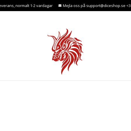
leverans, normalt 1-2 vardagar
Mejla oss på support@diceshop.se <3